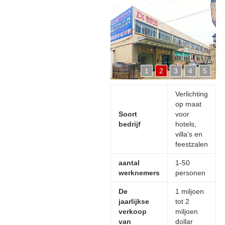
1
2
3
4
5
Verlichting
op maat
Soort
voor
bedrijf
hotels,
villa's en
feestzalen
aantal
1-50
werknemers
personen
De
1 miljoen
jaarlijkse
tot 2
verkoop
miljoen
van
dollar