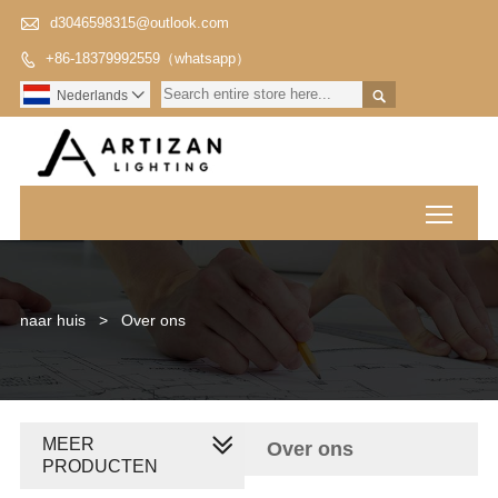

d3046598315@outlook.com
+86-18379992559（whatsapp）


Nederlands

Toggl
naar huis
>
Over ons
MEER
Over ons
PRODUCTEN