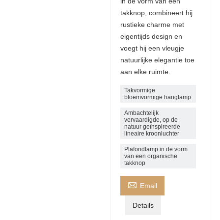
in de vorm van een
takknop, combineert hij
rustieke charme met
eigentijds design en
voegt hij een vleugje
natuurlijke elegantie toe
aan elke ruimte.
Takvormige
bloemvormige hanglamp
Ambachtelijk
vervaardigde, op de
natuur geïnspireerde
lineaire kroonluchter
Plafondlamp in de vorm
van een organische
takknop

Email
Details