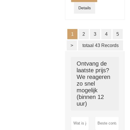
Details
1
2
3
4
5
>
totaal 43 Records
Ontvang de
laatste prijs?
We reageren
zo snel
mogelijk
(binnen 12
uur)