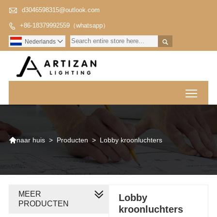

d3046598315@outlook.com
+86-18379992559（whatsapp）


Nederlands

Toggl

>
Producten
>
Lobby kroonluchters
naar huis
MEER
Lobby
PRODUCTEN
kroonluchters