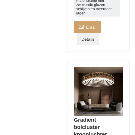
Plafondlamp met
zwevende glazen
schijven en meerdere
lagen

Email
Details
Gradiënt
bolcluster
kroonluchter